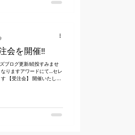
分
会を開催‼︎
ーズブログ更新/続投すみませ
となりますアワードにて...セレ
す 【受注会】 開催いたしま
川マサノリ氏が手がける
ンド...