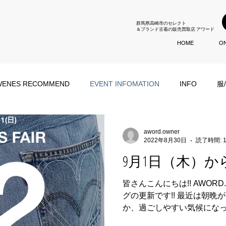
群馬県高崎市のセレクト
＆ブランド古着の販売買取店 アワード
HOME
ON
ENES RECOMMEND
EVENT INFOMATION
INFO
服
aword.owner
2022年8月30日
読了時間: 
9月1日（木）から開始!
皆さんこんにちは!! AWO
グの更新です!! 最近は朝
か、過ごしやすい気候になっ
ン/オシャレをするのが楽しみ