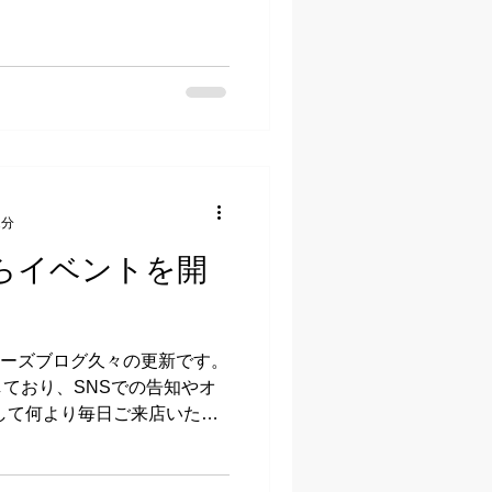
2分
日からイベントを開
オーナーズブログ久々の更新です。
ており、SNSでの告知やオ
して何より毎日ご来店いただ
ていただき ついつい疎かに
思っております。...