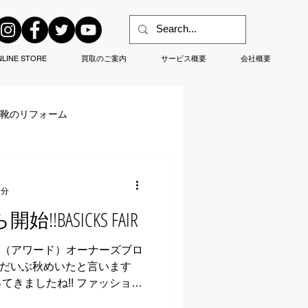
LINE STORE
買取のご案内
サービス概要
会社概要
/靴のリフォーム
1分
!BASICKS FAIR
RD.（アワード）オーナーズブロ
晩がだいぶ秋めいたと言います
てきましたね!! ファッショ
/生き甲斐!!なんて方には最