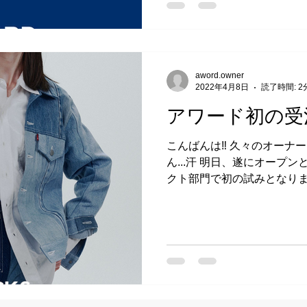
aword.owner
2022年4月8日
読了時間: 2
アワード初の受注
こんばんは‼︎ 久々のオーナ
ん...汗 明日、遂にオープン
クト部門で初の試みとなりま
す‼︎ 現在セレクトでは、森
CHRISTIANDADAの後継ブラ