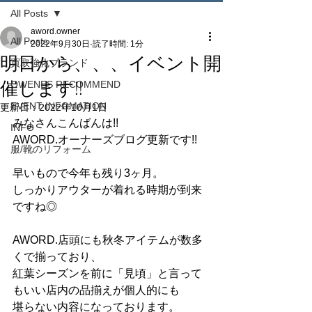
All Posts
aword.owner
All Posts
2022年9月30日
読了時間: 1分
明日から、、、イベント開
買取強化ブランド
催します!!
OWENES RECOMMEND
EVENT INFOMATION
更新日：
2022年10月1日
みなさんこんばんは!!
INFO
AWORD.オーナーズブログ更新です!!
服/靴のリフォーム
早いもので今年も残り3ヶ月。
しっかりアウターが着れる時期が到来
ですね◎
AWORD.店頭にも秋冬アイテムが数多
くで揃っており、
紅葉シーズンを前に「見頃」と言って
もいい店内の品揃えが個人的にも
堪らない内容になっております。