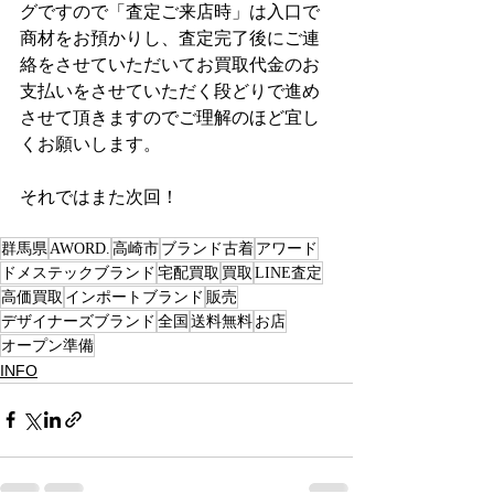
グですので「査定ご来店時」は入口で
商材をお預かりし、査定完了後にご連
絡をさせていただいてお買取代金のお
支払いをさせていただく段どりで進め
させて頂きますのでご理解のほど宜し
くお願いします。
それではまた次回！
群馬県
AWORD.
高崎市
ブランド古着
アワード
ドメステックブランド
宅配買取
買取
LINE査定
高価買取
インポートブランド
販売
デザイナーズブランド
全国
送料無料
お店
オープン準備
INFO