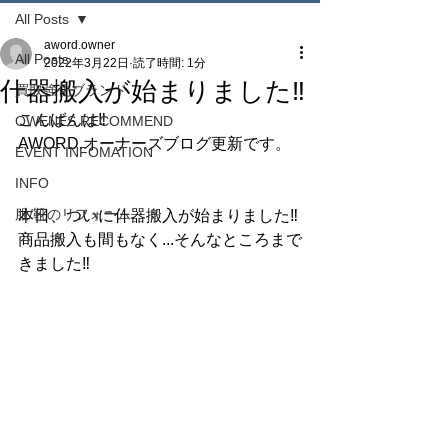
All Posts
aword.owner
All Posts
2022年3月22日
読了時間: 1分
什器搬入が始まりました‼︎
買取強化ブランド
こんばんは‼︎
OWENES RECOMMEND
AWORD.オーナーズブログ更新です。
EVENT INFOMATION
INFO
服/靴のリフォーム
本日、ついに什器搬入が始まりました‼︎
商品搬入も間もなく...そんなところまで
きました‼︎