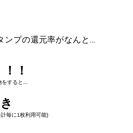
タンプの還元率がなんと...
！！！
をすると...
引き
お会計毎に1枚利用可能)