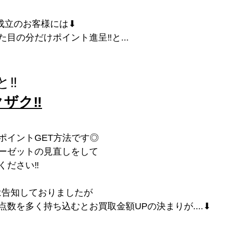
成立のお客様には⬇︎
目の分だけポイント進呈‼︎と...
‼︎
ザク‼︎
ポイントGET方法です◎
ーゼットの見直しをして
ださい‼︎
mには告知しておりましたが
数を多く持ち込むとお買取金額UPの決まりが....⬇︎